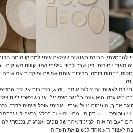
א להפתעתי, חבורת האנשים שנסעה איתי למרוקו היתה חבור
מאוד ייחודית. בין יערה לביני גיליתי המון קווים משיקים - בנ
סקות בתחום דומה, מכירות אותם אנשים ופוקדות את אותם ירי
נה. 
ייבת לעשות יום צילום איתה - והיא, בנדיבות אין קץ, הסכימ
 היא גרה, היא עונה ב״נגב הצפוני״, אז כשיצאתי ליום צילו
יגה ארוך, מינימום טיול שנתי - ארזתי אוכל ושתיה לדרך, נכנ
שמתי מוזיקה, הפעלתי ווייז והופס….50 דקות - מה? זהו? זה הכל? (נראה לי
רום העבירה אותי למימד אחר של נופים ואנרגיה. נכנסתי למו
בת לעצור רגע אחד לנשום את השדות.